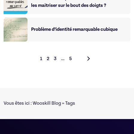
les maitriser sur le bout des doigts ?
Problème d’identité remarquable cubique
1
2
3
…
5
Vous êtes ici :
Wooskill Blog
» Tags