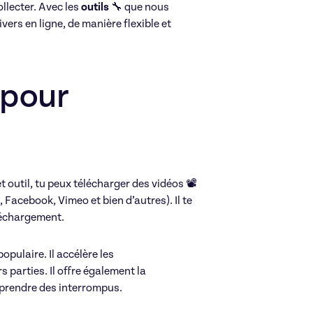
collecter. Avec les
outils
🔧 que nous
ivers en ligne, de manière flexible et
Réseaux sociaux
 pour
t outil, tu peux télécharger des vidéos 📽️
 Facebook, Vimeo et bien d’autres). Il te
éléchargement.
populaire. Il accélère les
Aymene
 parties. Il offre également la
eprendre des interrompus.
105€/h