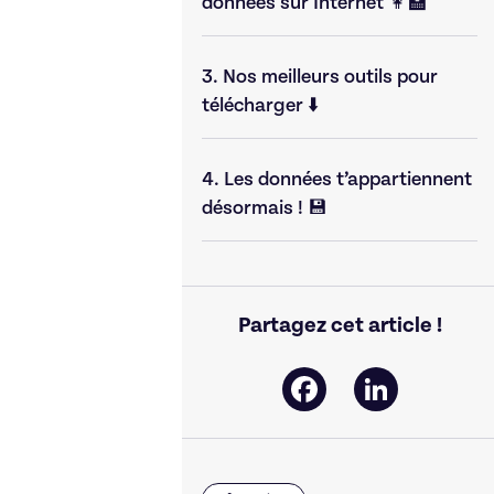
données sur Internet 👩‍🏫
3.
Nos meilleurs outils pour
télécharger ⬇️
4.
Les données t’appartiennent
désormais ! 💾
Partagez cet article !
Facebook
LinkedIn