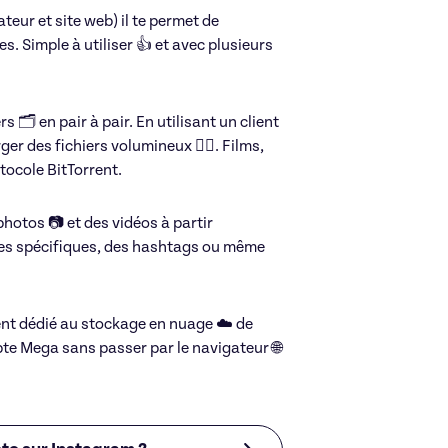
teur et site web) il te permet de
140€/h
s. Simple à utiliser 👍 et avec plusieurs
 🗂️ en pair à pair. En utilisant un client
er des fichiers volumineux 🏋️‍♂️. Films,
Réseaux sociaux
otocole BitTorrent.
hotos 📷 et des vidéos à partir
es spécifiques, des hashtags ou même
ement dédié au stockage en nuage ☁️ de
te Mega sans passer par le navigateur 🌐
Ptisham