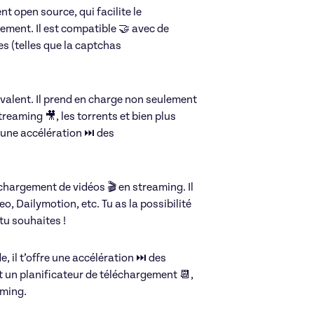
t open source, qui facilite le
gement. Il est compatible 🤝 avec de
s (telles que la captchas
Réseaux sociaux
yvalent. Il prend en charge non seulement
treaming 🎥, les torrents et bien plus
 une accélération ⏭️ des
échargement de vidéos 🎬 en streaming. Il
o, Dailymotion, etc. Tu as la possibilité
tu souhaites !
, il t’offre une accélération ⏭️ des
t un planificateur de téléchargement 📆,
Pauline
aming.