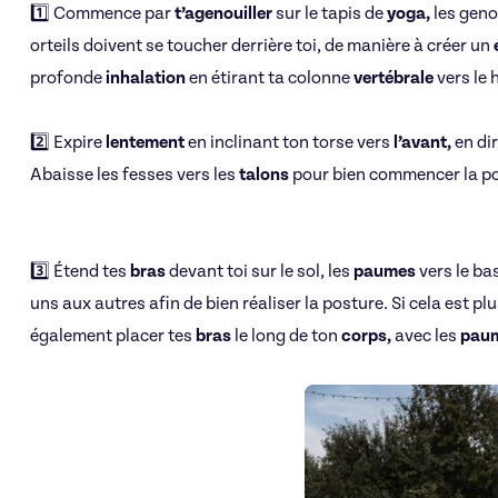
1️⃣ Commence par
t’agenouiller
sur le tapis de
yoga,
les geno
orteils doivent se toucher derrière toi, de manière à créer un
profonde
inhalation
en étirant ta colonne
vertébrale
vers le 
2️⃣ Expire
lentement
en inclinant ton torse vers
l’avant,
en dir
Abaisse les fesses vers les
talons
pour bien commencer la post
3️⃣
Étend tes
bras
devant toi sur le sol, les
paumes
vers le ba
uns aux autres afin de bien réaliser la posture. Si cela est pl
également placer tes
bras
le long de ton
corps,
avec les
pau