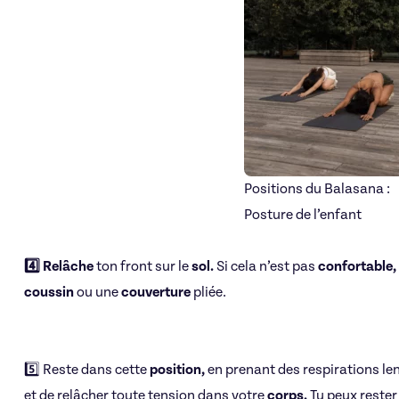
Positions du Balasana :
Posture de l’enfant
4️⃣ Relâche
ton front sur le
sol.
Si cela n’est pas
confortable,
coussin
ou une
couverture
pliée.
5️⃣ Reste dans cette
position,
en prenant des respirations le
et de relâcher toute tension dans votre
corps.
Tu peux rester