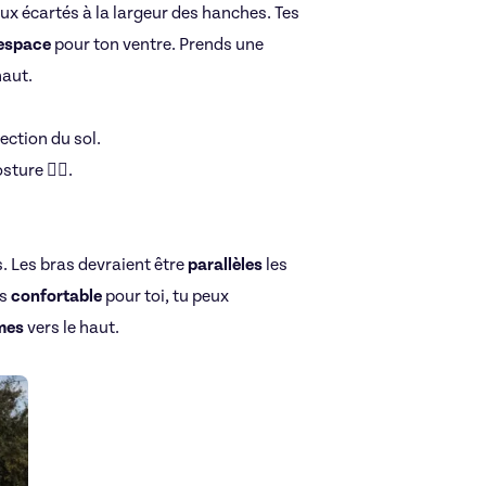
ux écartés à la largeur des hanches. Tes
espace
pour ton ventre. Prends une
haut.
ection du sol.
ure 🧎‍♀️.
s. Les bras devraient être
parallèles
les
us
confortable
pour toi, tu peux
mes
vers le haut.