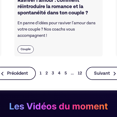
Raviver l’amour : comment
réintroduire la romance et la
spontanéité dans ton couple ?
En panne d'idées pour raviver l'amour dans
votre couple ? Nos coachs vous
accompagnent !
Couple
Précédent
Suivant
1
2
3
4
5
…
12
Les Vidéos du moment