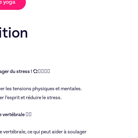
de yoga
ition
r du stress ! 💞🧘‍♀️🧘‍♀️
er les tensions physiques et mentales.
l’esprit et réduire le stress.
 vertébrale 🧍‍♂️
 vertébrale, ce qui peut aider à soulager