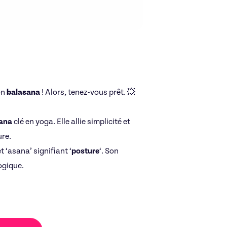
on
balasana
! Alors, tenez-vous prêt. 💥
ana
clé en yoga. Elle allie simplicité et
ure.
et ‘asana’ signifiant ‘
posture
‘. Son
ogique.