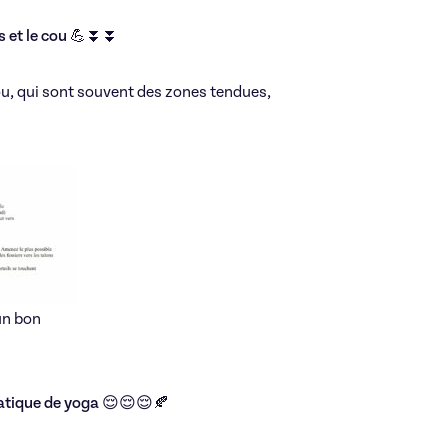
Anne
les et le cou 💪⏬⏬
cou, qui sont souvent des zones tendues,
40€/h
Yoga
un bon
ratique de yoga 😌😌😌🍂