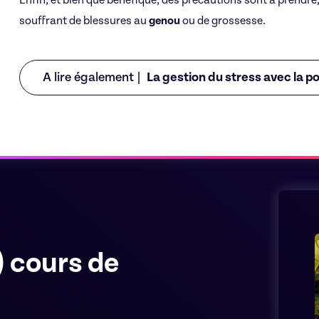
Enfin, et bien que bénéfique, des précautions sont à prend
souffrant de blessures au
genou
ou de grossesse.
A lire également |
La gestion du stress avec la po
) cours de