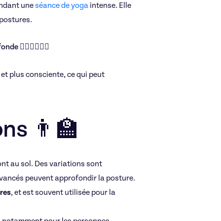
endant une
séance de yoga
intense. Elle
 postures.
Letizia
e 🧘‍♂️🧘‍♀️🧘‍♂️
47€/h
et plus consciente, ce qui peut
ons 👨‍🏫
Yoga
ont au sol. Des variations sont
avancés peuvent approfondir la posture.
res
, et est souvent utilisée pour la