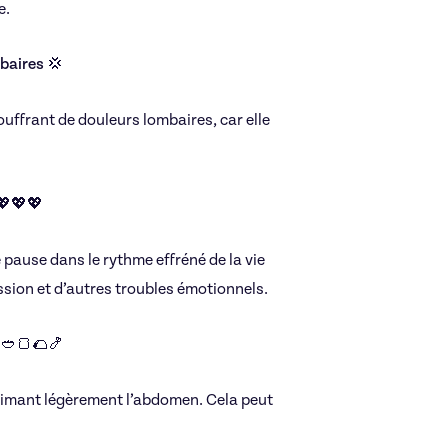
e.
mbaires 💢
ouffrant de douleurs lombaires, car elle
Yoga
💖💖💖
 pause dans le rythme effréné de la vie
ression et d’autres troubles émotionnels.
n 🥙🍞🌮🍤
imant légèrement l’abdomen. Cela peut