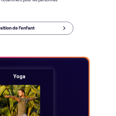
re, notamment pour les personnes
Laure
sition de l’enfant
29€/h
Yoga