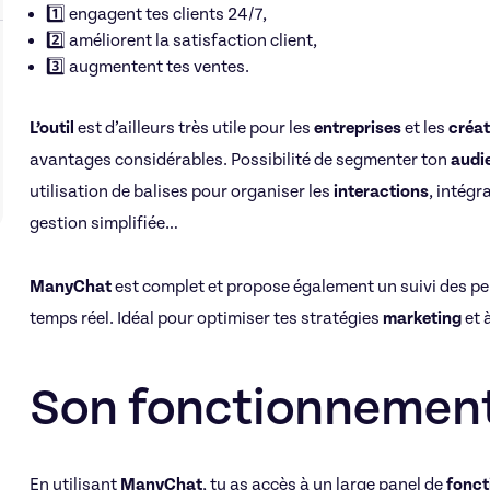
1️⃣ engagent tes clients 24/7,
2️⃣ améliorent la satisfaction client,
3️⃣ augmentent tes ventes.
L’outil
est d’ailleurs très utile pour les
entreprises
et les
créat
avantages considérables. Possibilité de segmenter ton
audi
utilisation de balises pour organiser les
interactions
, intégr
gestion simplifiée…
ManyChat
est complet et propose également un suivi des p
temps réel. Idéal pour optimiser tes stratégies
marketing
et à
Son fonctionnement
En utilisant
ManyChat
, tu as accès à un large panel de
fonct