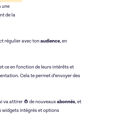
140€/h
à une
nt de la
Réseaux sociaux
ct régulier avec ton
audience
, en
 et ce en fonction de leurs intérêts et
mentation. Cela te permet d’envoyer des
ui va attirer 🧲 de nouveaux
abonnés
, et
ux widgets intégrés et options
Ptisham