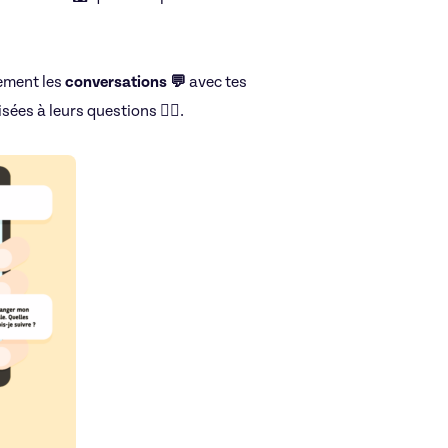
ement les
conversations 💬
avec tes
Réseaux sociaux
ées à leurs questions 🙋‍♀️.
Pauline