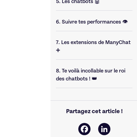
5.
Les chatbots 🤖
6.
Suivre tes performances 👁️
7.
Les extensions de ManyChat
➕
8.
Te voilà incollable sur le roi
des chatbots ! 👑
Partagez cet article !
Facebook
LinkedIn