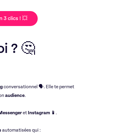
n 3 clics ! 💥
i ? 🤔
ng
conversationnel 🗣️. Elle te permet
ton
audience
.
Messenger
et
Instagram 📱
.
s
automatisées qui :