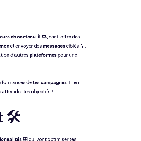
Réseaux sociaux
eurs de contenu 👨‍💻
, car il offre des
ence
et envoyer des
messages
ciblés 🎯,
ation d’autres
plateformes
pour une
erformances de tes
campagnes
📊 en
 atteindre tes objectifs !
Aymene
 🛠️
105€/h
ionnalités
🎛️ qui vont optimiser tes