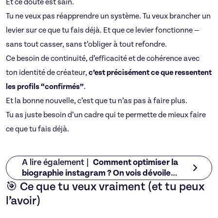
Et ce doute est sain.
Tu ne veux pas réapprendre un système. Tu veux brancher un
levier sur ce que tu fais déjà. Et que ce levier fonctionne —
sans tout casser, sans t’obliger à tout refondre.
Ce besoin de continuité, d’efficacité et de cohérence avec
ton identité de créateur,
c’est précisément ce que ressentent
les profils “confirmés”
.
Et la bonne nouvelle, c’est que tu n’as pas à faire plus.
Tu as juste besoin d’un cadre qui te permette de mieux faire
ce que tu fais déjà.
A lire également |
Comment optimiser la
biographie instagram ? On vois dévoile
tout !
🎯 Ce que tu veux vraiment (et tu peux
l’avoir)