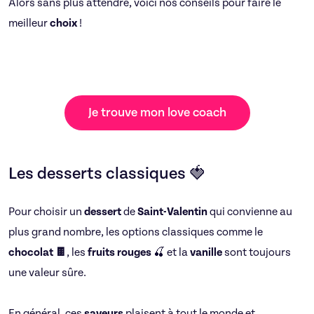
Alors sans plus attendre, voici nos conseils pour faire le
meilleur
choix
!
Je trouve mon love coach
Les desserts classiques 🍓
Pour choisir un
dessert
de
Saint-Valentin
qui convienne au
plus grand nombre, les options classiques comme le
chocolat 🍫
, les
fruits rouges
🍒 et la
vanille
sont toujours
une valeur sûre.
En général, ces
saveurs
plaisent à tout le monde et