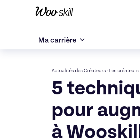
Ma carrière
Actualités des Créateurs
-
Les créateurs 
5 techniq
pour augm
à Wooskil