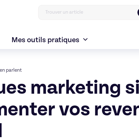
Mes outils pratiques
en parlent
ues marketing s
enter vos reve
l